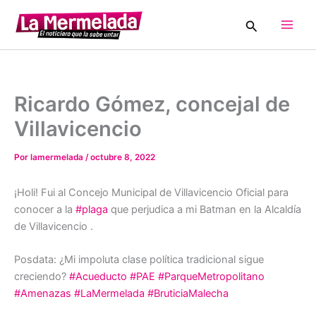
Ir
Buscar
al
Main
contenido
Men
Ricardo Gómez, concejal de
Villavicencio
Por
lamermelada
/
octubre 8, 2022
¡Holi! Fui al Concejo Municipal de Villavicencio Oficial para
conocer a la
#plaga
que perjudica a mi Batman en la Alcaldía
de Villavicencio .
Posdata: ¿Mi impoluta clase política tradicional sigue
creciendo?
#Acueducto
#PAE
#ParqueMetropolitano
#Amenazas
#LaMermelada
#BruticiaMalecha