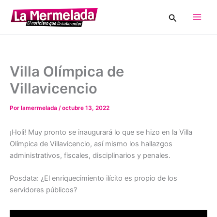
Ir
Buscar
al
Main
contenido
Men
Villa Olímpica de
Villavicencio
Por
lamermelada
/
octubre 13, 2022
¡Holi! Muy pronto se inaugurará lo que se hizo en la Villa
Olímpica de Villavicencio, así mismo los hallazgos
administrativos, fiscales, disciplinarios y penales.
Posdata: ¿El enriquecimiento ilícito es propio de los
servidores públicos?