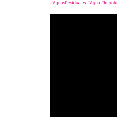
#AguasResiduales
#Agua
#Impolu