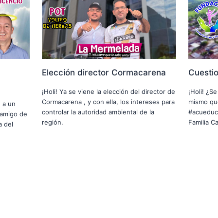
Elección director Cormacarena
Cuesti
¡Holi! Ya se viene la elección del director de
¡Holi! ¿S
Cormacarena , y con ella, los intereses para
mismo que
e a un
controlar la autoridad ambiental de la
#acueduct
o amigo de
región.
Familia C
a del