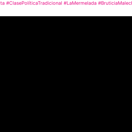
ta
#ClasePolíticaTradicional
#LaMermelada
#BruticiaMalec