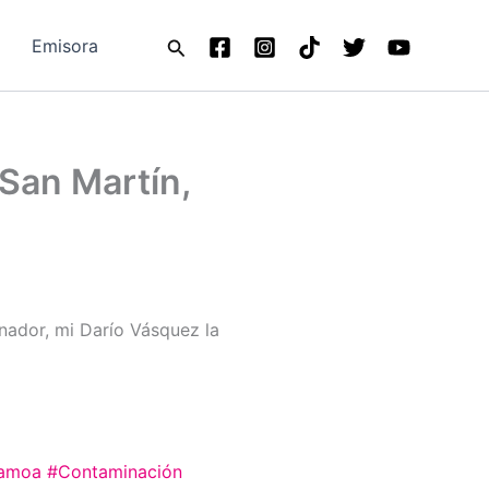
Buscar
Emisora
 San Martín,
nador, mi Darío Vásquez la
amoa
#Contaminación