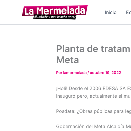
Ir
al
Inicio
Ed
contenido
Planta de tratam
Meta
Por
lamermelada
/
octubre 19, 2022
¡Holi! Desde el 2006 EDESA SA E
inauguró pero, actualmente el mun
Posdata: ¿Obras públicas para leg
Gobernación del Meta Alcaldía M