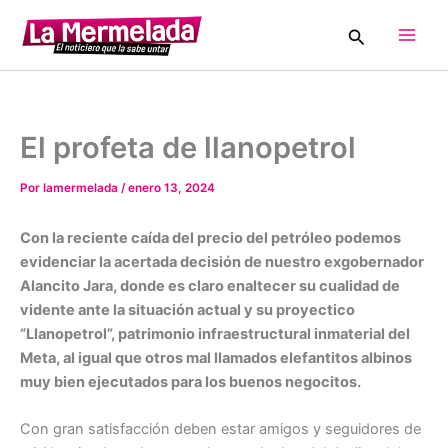
Ir
Buscar
al
Main
contenido
Men
El profeta de llanopetrol
Por
lamermelada
/
enero 13, 2024
Con la reciente caída del precio del petróleo podemos
evidenciar la acertada decisión de nuestro exgobernador
Alancito Jara, donde es claro enaltecer su cualidad de
vidente ante la situación actual y su proyectico
“Llanopetrol”, patrimonio infraestructural inmaterial del
Meta, al igual que otros mal llamados elefantitos albinos
muy bien ejecutados para los buenos negocitos.
Con gran satisfacción deben estar amigos y seguidores de