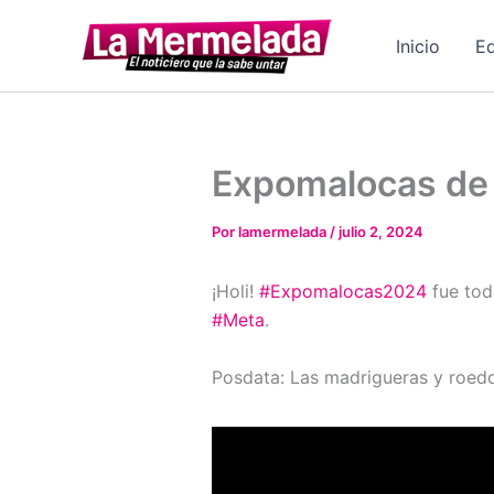
Ir
al
Inicio
Ed
contenido
Expomalocas de 
Por
lamermelada
/
julio 2, 2024
¡Holi!
#Expomalocas2024
fue tod
#Meta
.
Posdata: Las madrigueras y roed