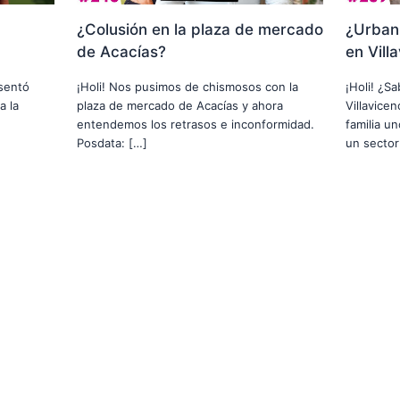
¿Colusión en la plaza de mercado
¿Urbani
de Acacías?
en Vill
usentó
¡Holi! Nos pusimos de chismosos con la
¡Holi! ¿S
a la
plaza de mercado de Acacías y ahora
Villavice
entendemos los retrasos e inconformidad.
familia u
Posdata: […]
un sector