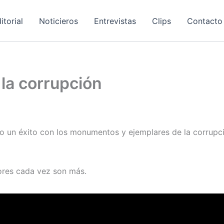
itorial
Noticieros
Entrevistas
Clips
Contacto
la corrupción
o un éxito con los monumentos y ejemplares de la corrupc
ores cada vez son más.