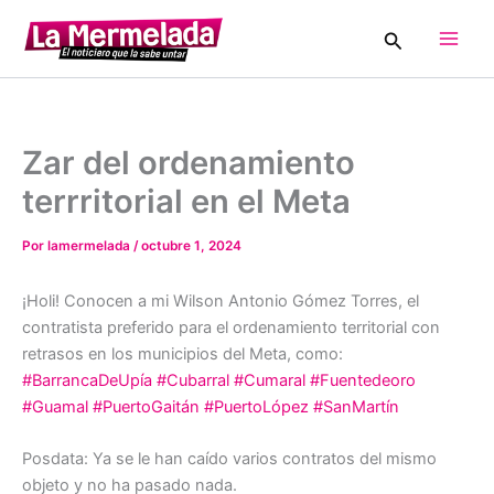
Ir
Buscar
al
Main
contenido
Men
Zar del ordenamiento
terrritorial en el Meta
Por
lamermelada
/
octubre 1, 2024
¡Holi! Conocen a mi Wilson Antonio Gómez Torres, el
contratista preferido para el ordenamiento territorial con
retrasos en los municipios del Meta, como:
#BarrancaDeUpía
#Cubarral
#Cumaral
#Fuentedeoro
#Guamal
#PuertoGaitán
#PuertoLópez
#SanMartín
Posdata: Ya se le han caído varios contratos del mismo
objeto y no ha pasado nada.