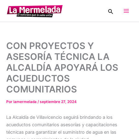
Ir
Buscar
al
Main
contenido
Men
CON PROYECTOS Y
ASESORÍA TÉCNICA LA
ALCALDÍA APOYARÁ LOS
ACUEDUCTOS
COMUNITARIOS
Por
lamermelada
/
septiembre 27, 2024
La Alcaldía de Villavicencio seguirá brindando a los
acueductos comunitarios asesorías y capacitaciones
técnicas para garantizar el suministro de agua en las