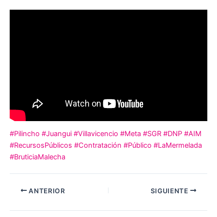
#Pilincho
#Juangui
#Villavicencio
#Meta
#SGR
#DNP
#AIM
#RecursosPúblicos
#Contratación
#Público
#LaMermelada
#BruticiaMalecha
ANTERIOR
SIGUIENTE