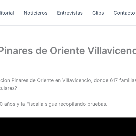
itorial
Noticieros
Entrevistas
Clips
Contacto
Pinares de Oriente Villavicen
ación Pinares de Oriente en Villavicencio, donde 617 familia
culares?
 años y la Fiscalía sigue recopilando pruebas.