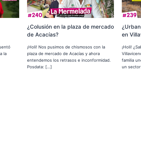
¿Colusión en la plaza de mercado
¿Urbani
de Acacías?
en Vill
usentó
¡Holi! Nos pusimos de chismosos con la
¡Holi! ¿S
a la
plaza de mercado de Acacías y ahora
Villavice
entendemos los retrasos e inconformidad.
familia u
Posdata: […]
un sector