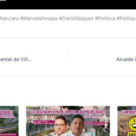
lanJara #MarcelaAmaya #DaríoVásquez #Política #Politiqu
Ampliación del hospital departamental de Villavicencio
Alcalde 