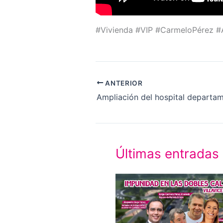
#Vivienda #VIP #CarmeloPérez #A
ANTERIOR
Últimas entradas