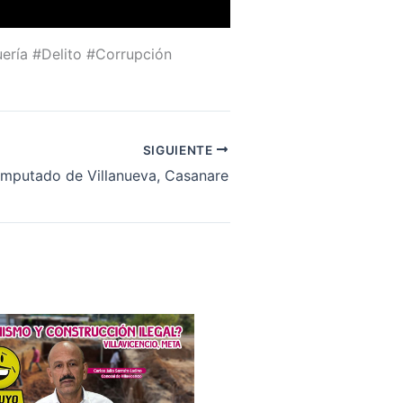
ería #Delito #Corrupción
SIGUIENTE
imputado de Villanueva, Casanare