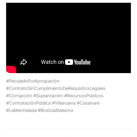
#PeculadoPorApropiación
#ContratoSinCumplimientoDeRequisitosLegales
#Corrupción #Suplantación #RecursosPúblicos
#ContrataciónPública #Villanueva #Casanare
#LaMermelada #BruticiaMalecha