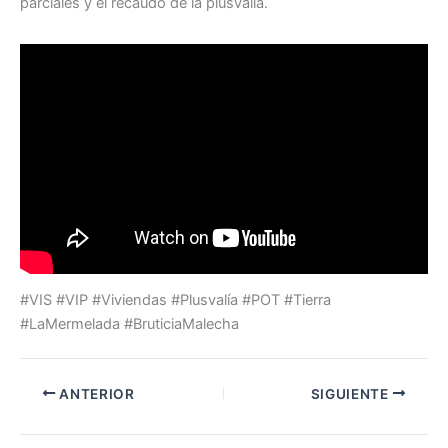
parciales y el recaudo de la plusvalía.
#VIS #VIP #Viviendas #Plusvalía #POT #Tierra
#LaMermelada #BruticiaMalecha
ANTERIOR
SIGUIENTE