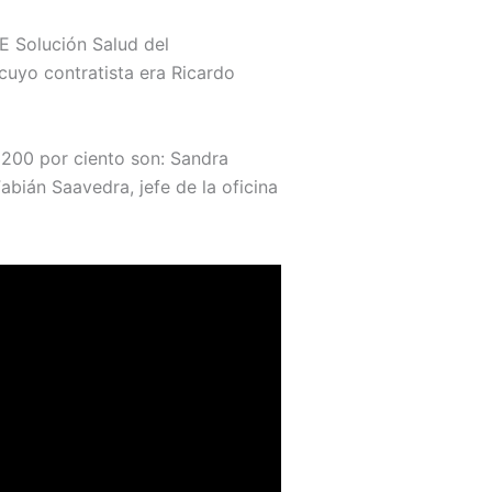
E Solución Salud del
cuyo contratista era Ricardo
200 por ciento son: Sandra
abián Saavedra, jefe de la oficina