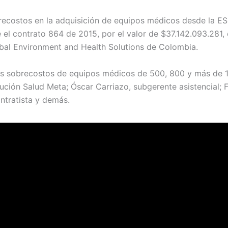
recostos en la adquisición de equipos médicos desde la ES
el contrato 864 de 2015, por el valor de $37.142.093.281, 
bal Environment and Health Solutions de Colombia.
os sobrecostos de equipos médicos de 500, 800 y más de 1
ución Salud Meta; Óscar Carriazo, subgerente asistencial; F
ontratista y demás.