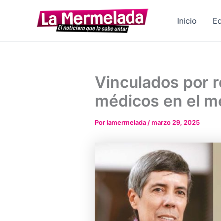
Ir
al
Inicio
Ed
contenido
Vinculados por 
médicos en el m
Por
lamermelada
/
marzo 29, 2025