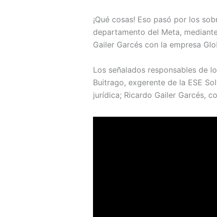
¡Qué cosas! Eso pasó por los sob
departamento del Meta, mediante 
Gailer Garcés con la empresa Glo
Los señalados responsables de l
Buitrago, exgerente de la ESE Sol
jurídica; Ricardo Gailer Garcés, c