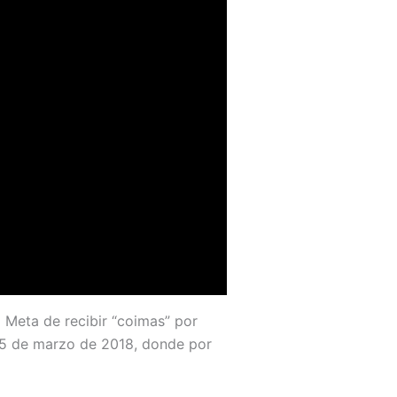
 Meta de recibir “coimas” por
l 5 de marzo de 2018, donde por