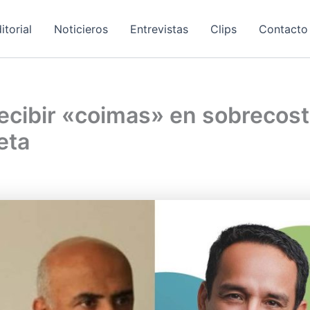
itorial
Noticieros
Entrevistas
Clips
Contacto
recibir «coimas» en sobrecos
eta