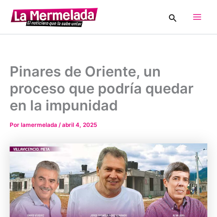
Ir
Buscar
al
Main
contenido
Men
Pinares de Oriente, un
proceso que podría quedar
en la impunidad
Por
lamermelada
/
abril 4, 2025