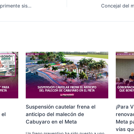
Ministro de salud explota ante deprimente sistema de salud en el Meta
Suspensión cautelar frena el
¡Para V
 el
anticipo del malecón de
renovac
Cabuyaro en el Meta
Meta p
vías qu
Un freno preventivo ha sido puesto a uno