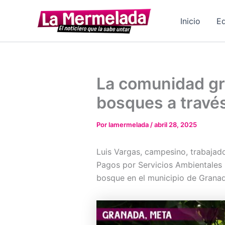
Ir
al
Inicio
Ed
contenido
La comunidad gr
bosques a travé
Por
lamermelada
/
abril 28, 2025
Luis Vargas, campesino, trabajado
Pagos por Servicios Ambientales
bosque en el municipio de Granad