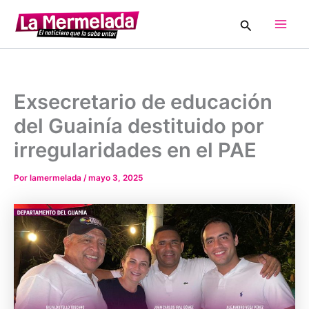
Ir
Buscar
al
Main
contenido
Men
Exsecretario de educación
del Guainía destituido por
irregularidades en el PAE
Por
lamermelada
/
mayo 3, 2025