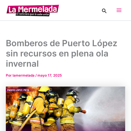
Ir
Buscar
al
Main
contenido
Men
Bomberos de Puerto López
sin recursos en plena ola
invernal
Por
lamermelada
/
mayo 17, 2025