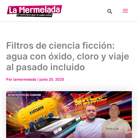
Ir
Buscar
al
Main
contenido
Men
Filtros de ciencia ficción:
agua con óxido, cloro y viaje
al pasado incluido
Por
lamermelada
/
junio 25, 2025