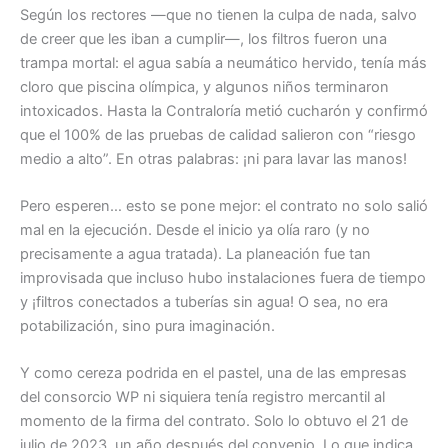
Según los rectores —que no tienen la culpa de nada, salvo
de creer que les iban a cumplir—, los filtros fueron una
trampa mortal: el agua sabía a neumático hervido, tenía más
cloro que piscina olímpica, y algunos niños terminaron
intoxicados. Hasta la Contraloría metió cucharón y confirmó
que el 100% de las pruebas de calidad salieron con “riesgo
medio a alto”. En otras palabras: ¡ni para lavar las manos!
Pero esperen… esto se pone mejor: el contrato no solo salió
mal en la ejecución. Desde el inicio ya olía raro (y no
precisamente a agua tratada). La planeación fue tan
improvisada que incluso hubo instalaciones fuera de tiempo
y ¡filtros conectados a tuberías sin agua! O sea, no era
potabilización, sino pura imaginación.
Y como cereza podrida en el pastel, una de las empresas
del consorcio WP ni siquiera tenía registro mercantil al
momento de la firma del contrato. Solo lo obtuvo el 21 de
julio de 2023, un año después del convenio. Lo que indica