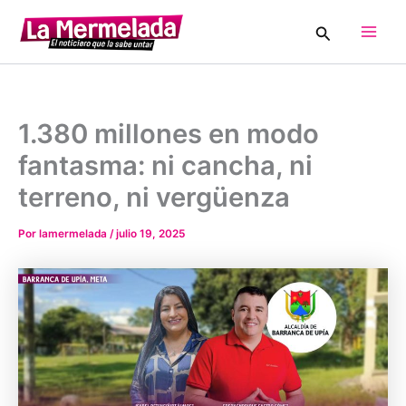
Ir
Buscar
al
Main
contenido
Men
1.380 millones en modo
fantasma: ni cancha, ni
terreno, ni vergüenza
Por
lamermelada
/
julio 19, 2025