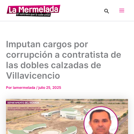
Ir
Buscar
al
Main
contenido
Men
Imputan cargos por
corrupción a contratista de
las dobles calzadas de
Villavicencio
Por
lamermelada
/
julio 25, 2025