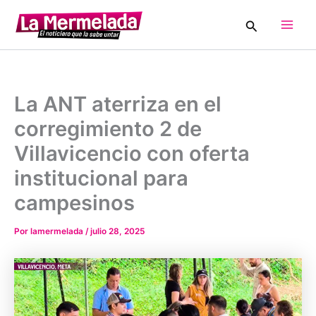
Ir
Buscar
al
Main
contenido
Men
La ANT aterriza en el
corregimiento 2 de
Villavicencio con oferta
institucional para
campesinos
Por
lamermelada
/
julio 28, 2025