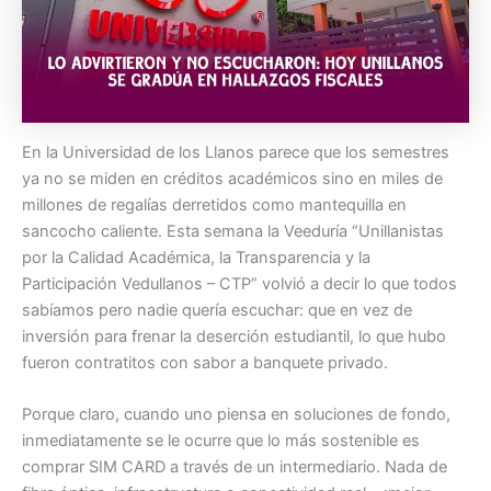
En la Universidad de los Llanos parece que los semestres
ya no se miden en créditos académicos sino en miles de
millones de regalías derretidos como mantequilla en
sancocho caliente. Esta semana la Veeduría “Unillanistas
por la Calidad Académica, la Transparencia y la
Participación Vedullanos – CTP” volvió a decir lo que todos
sabíamos pero nadie quería escuchar: que en vez de
inversión para frenar la deserción estudiantil, lo que hubo
fueron contratitos con sabor a banquete privado.
Porque claro, cuando uno piensa en soluciones de fondo,
inmediatamente se le ocurre que lo más sostenible es
comprar SIM CARD a través de un intermediario. Nada de