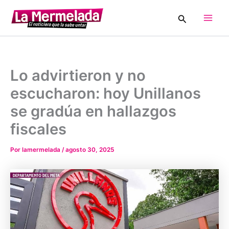
Ir
Buscar
al
Main
contenido
Men
Lo advirtieron y no
escucharon: hoy Unillanos
se gradúa en hallazgos
fiscales
Por
lamermelada
/
agosto 30, 2025