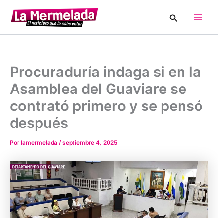
Ir
Buscar
al
Main
contenido
Men
Procuraduría indaga si en la
Asamblea del Guaviare se
contrató primero y se pensó
después
Por
lamermelada
/
septiembre 4, 2025