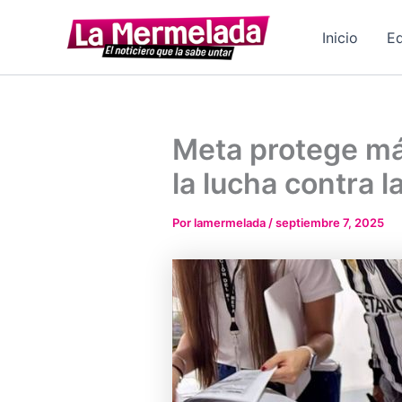
Ir
al
Inicio
Ed
contenido
Meta protege má
la lucha contra 
Por
lamermelada
/
septiembre 7, 2025