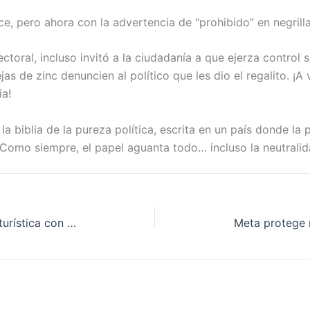
e, pero ahora con la advertencia de “prohibido” en negrilla
ctoral, incluso invitó a la ciudadanía a que ejerza control 
as de zinc denuncien al político que les dio el regalito. ¡A 
a!
la biblia de la pureza política, escrita en un país donde la 
 Como siempre, el papel aguanta todo… incluso la neutralid
Villavicencio fortalece la calidad turística con taller sobre reputación y satisfacción del cliente