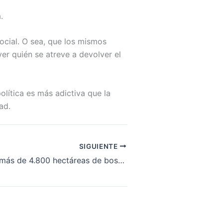
.
social. O sea, que los mismos
ver quién se atreve a devolver el
política es más adictiva que la
ad.
SIGUIENTE
Meta protege más de 4.800 hectáreas de bosque y convierte la lucha contra la deforestación en un camino hacia la paz