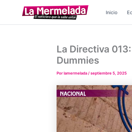
Ir
al
Inicio
Ed
contenido
La Directiva 013
Dummies
Por
lamermelada
/
septiembre 5, 2025