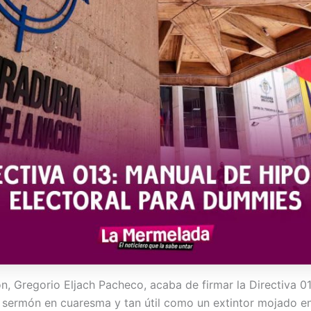
n, Gregorio Eljach Pacheco, acaba de firmar la Directiva 
rmón en cuaresma y tan útil como un extintor mojado en ga