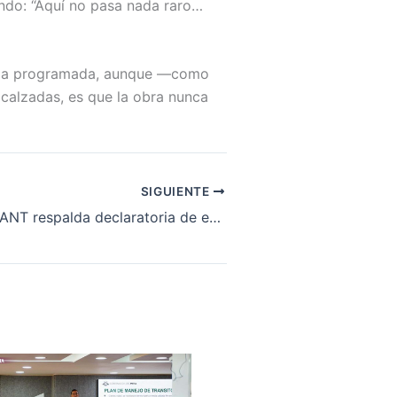
endo: “Aquí no pasa nada raro…
trega programada, aunque —como
 calzadas, es que la obra nunca
SIGUIENTE
Director de la ANT respalda declaratoria de emergencia en la Vía al Llano