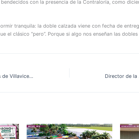
n bendecidos con la presencia de la Contraloría, como dici
dormir tranquila: la doble calzada viene con fecha de en
e el clásico “pero”. Porque si algo nos enseñan las dobles
Impunidad en las dobles calzadas de Villavicencio