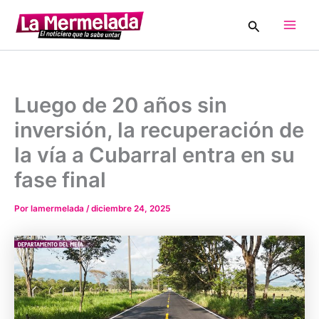
Ir
Buscar
al
Main
contenido
Men
Luego de 20 años sin
inversión, la recuperación de
la vía a Cubarral entra en su
fase final
Por
lamermelada
/
diciembre 24, 2025