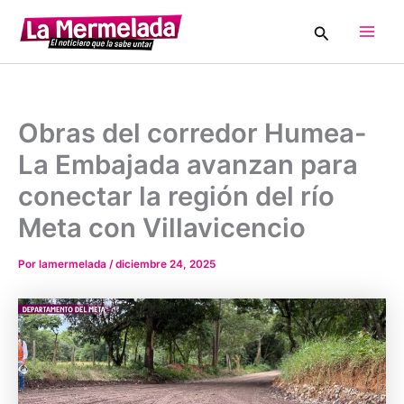
Ir
Buscar
al
Main
contenido
Men
Obras del corredor Humea-
La Embajada avanzan para
conectar la región del río
Meta con Villavicencio
Por
lamermelada
/
diciembre 24, 2025