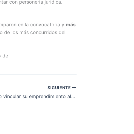
tar con personería jurídica.
ciparon en la convocatoria y
más
o de los más concurridos del
o de
SIGUIENTE
Conozca cómo vincular su emprendimiento al programa Negocios Verdes