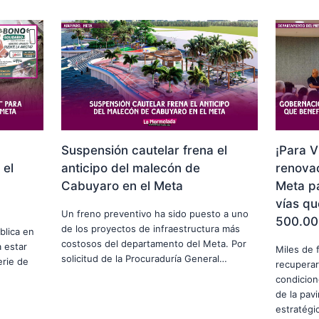
Suspensión cautelar frena el
¡Para V
 el
anticipo del malecón de
renovac
Cabuyaro en el Meta
Meta p
vías qu
Un freno preventivo ha sido puesto a uno
500.00
de los proyectos de infraestructura más
blica en
costosos del departamento del Meta. Por
 estar
Miles de 
solicitud de la Procuraduría General…
erie de
recuperar
condicion
de la pav
estratég