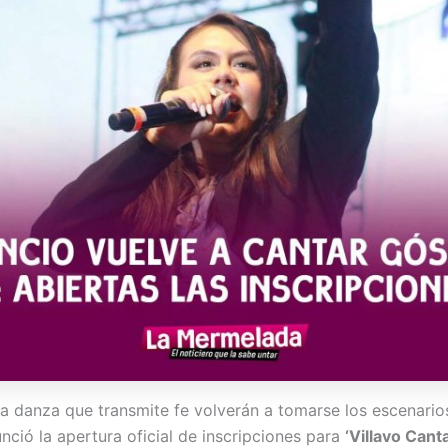
la danza que transmite fe volverán a tomarse los escenarios 
nció la apertura oficial de inscripciones para
‘Villavo Can