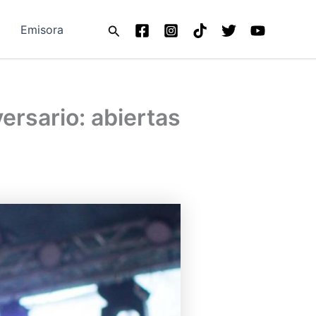
Buscar
Emisora
versario: abiertas