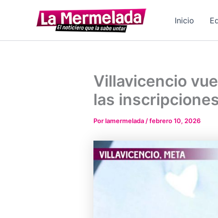
Ir
al
Inicio
Ed
contenido
Villavicencio vue
las inscripcione
Por
lamermelada
/
febrero 10, 2026