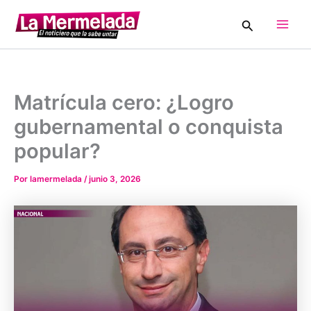
Ir
Buscar
al
Main
contenido
Men
Matrícula cero: ¿Logro
gubernamental o conquista
popular?
Por
lamermelada
/
junio 3, 2026