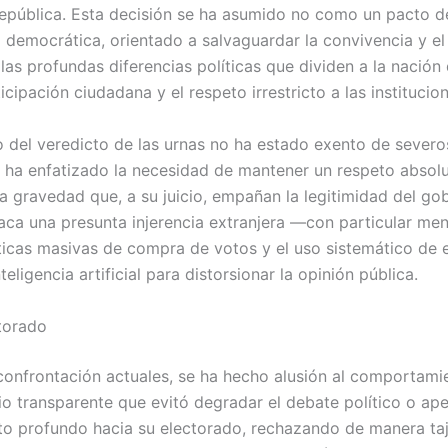
República. Esta decisión se ha asumido no como un pacto 
democrática, orientado a salvaguardar la convivencia y el
as profundas diferencias políticas que dividen a la nación
ipación ciudadana y el respeto irrestricto a las institucio
 del veredicto de las urnas no ha estado exento de severo
ico ha enfatizado la necesidad de mantener un respeto absol
gravedad que, a su juicio, empañan la legitimidad del gobi
aca una presunta injerencia extranjera —con particular menc
cas masivas de compra de votos y el uso sistemático de e
eligencia artificial para distorsionar la opinión pública.
torado
 confrontación actuales, se ha hecho alusión al comportami
io transparente que evitó degradar el debate político o ape
o profundo hacia su electorado, rechazando de manera tajan