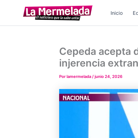
Ir
al
Inicio
Ed
contenido
Cepeda acepta d
injerencia extra
Por
lamermelada
/
junio 24, 2026