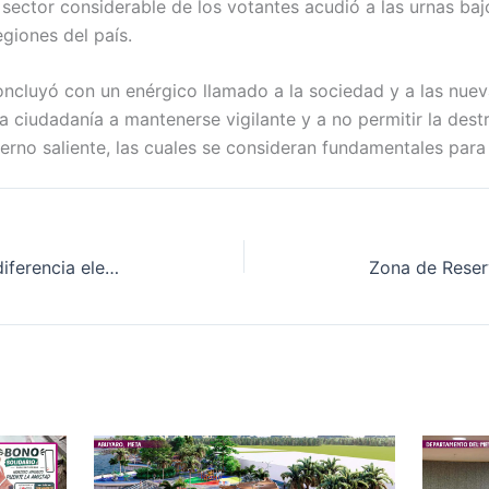
sector considerable de los votantes acudió a las urnas baj
giones del país.
oncluyó con un enérgico llamado a la sociedad y a las nuev
la ciudadanía a mantenerse vigilante y a no permitir la dest
erno saliente, las cuales se consideran fundamentales para e
Presidencia bajo lupa: la mínima diferencia electoral enciende las alarmas en el escrutinio nacional