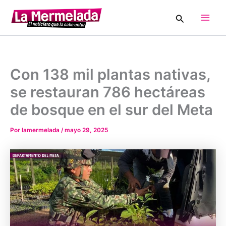
Ir
Buscar
al
Main
contenido
Men
Con 138 mil plantas nativas,
se restauran 786 hectáreas
de bosque en el sur del Meta
Por
lamermelada
/
mayo 29, 2025