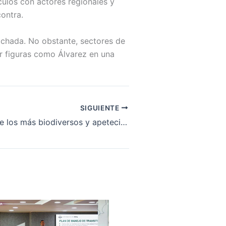
culos con actores regionales y
ontra.
ichada. No obstante, sectores de
er figuras como Álvarez en una
SIGUIENTE
El Meta, uno de los más biodiversos y apetecidos por los pajareros en el Global Big Day