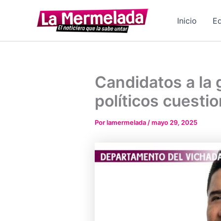
Ir
al
Inicio
Ed
contenido
Candidatos a la 
políticos cuesti
Por
lamermelada
/
mayo 29, 2025