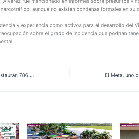
es. Álvarez fue mencionado en informes sobre presuntos vín
 narcotráfico, aunque no existen condenas formales en su c
encia y experiencia como activos para el desarrollo del V
preocupación sobre el grado de incidencia que podrían ten
ental.
Con 138 mil plantas nativas, se restauran 786 hectáreas de bosque en el sur del Meta