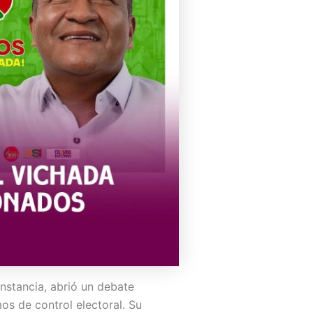
nstancia, abrió un debate
mos de control electoral. Su