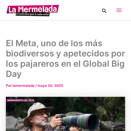
Ir
Buscar
al
Main
contenido
Men
El Meta, uno de los más
biodiversos y apetecidos por
los pajareros en el Global Big
Day
Por
lamermelada
/
mayo 30, 2025