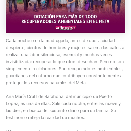
Cada noche o en la madrugada, antes de que la ciudad
despierte, cientos de hombres y mujeres salen a las calles a
realizar una labor silenciosa, esencial y muchas veces
invisibilizada: recuperar lo que otros desechan. Pero no son
simplemente recicladores. Son recuperadores ambientales,
guardianes del entorno que contribuyen constantemente a
proteger los recursos naturales del Meta.
Ana María Crutil de Barahona, del municipio de Puerto
López, es una de ellas. Sale cada noche, entre las nueve y
las diez, en busca del sustento diario para su familia. Su
testimonio refleja la realidad de muchos: