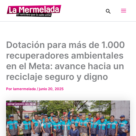
Ir
Buscar
al
Main
contenido
Men
Dotación para más de 1.000
recuperadores ambientales
en el Meta: avance hacia un
reciclaje seguro y digno
Por
lamermelada
/
junio 20, 2025