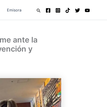
Buscar
Emisora
rme ante la
vención y