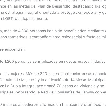
ilia y la Equidad de Género del Meta, Diana Patricia Mancer
nce en las metas del Plan de Desarrollo, destacando los lo
na estrategia integral orientada a proteger, empoderar y ga
ión LGBTI del departamento.
a, más de 4.300 personas han sido beneficiadas mediante 
esos formativos, acompañamiento psicosocial y fortalecimie
se encuentran:
 1.200 personas sensibilizadas en nuevas masculinidades,
de las mujeres: Más de 300 mujeres potenciaron sus capacid
“Círculos de Mujeres” y la activación de 14 Mesas Municipal
ias: La Dupla Integral acompañó 70 casos de violencia y se 
cipales, reforzando la Red de Comisarías de Familia con e
0 mujeres accedieron a formación financiera y promoción 