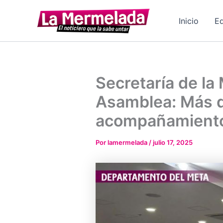
Ir
al
Inicio
Ed
contenido
Secretaría de la
Asamblea: Más d
acompañamient
Por
lamermelada
/
julio 17, 2025