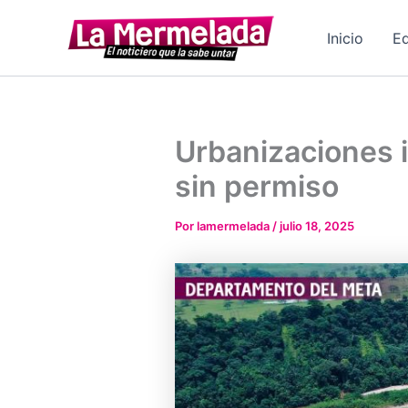
Ir
al
Inicio
Ed
contenido
Urbanizaciones i
sin permiso
Por
lamermelada
/
julio 18, 2025