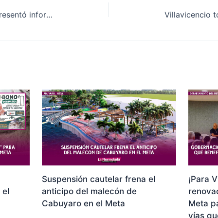
Secretaría de la Mujer del Meta presentó informe ante la Asamblea: Más de 4.300 beneficiados en prevención y acompañamiento
Suspensión cautelar frena el
¡Para V
 el
anticipo del malecón de
renovac
Cabuyaro en el Meta
Meta p
vías qu