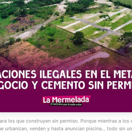
ara los que construyen sin permiso. Porque mientras a los
ue urbanizan, venden y hasta anuncian piscina… todo sin una 