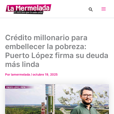
Ir
Buscar
al
Main
contenido
Men
Crédito millonario para
embellecer la pobreza:
Puerto López firma su deuda
más linda
Por
lamermelada
/
octubre 19, 2025