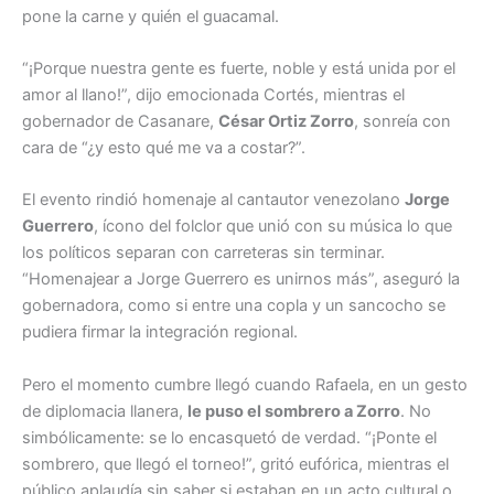
pone la carne y quién el guacamal.
“¡Porque nuestra gente es fuerte, noble y está unida por el
amor al llano!”, dijo emocionada Cortés, mientras el
gobernador de Casanare,
César Ortiz Zorro
, sonreía con
cara de “¿y esto qué me va a costar?”.
El evento rindió homenaje al cantautor venezolano
Jorge
Guerrero
, ícono del folclor que unió con su música lo que
los políticos separan con carreteras sin terminar.
“Homenajear a Jorge Guerrero es unirnos más”, aseguró la
gobernadora, como si entre una copla y un sancocho se
pudiera firmar la integración regional.
Pero el momento cumbre llegó cuando Rafaela, en un gesto
de diplomacia llanera,
le puso el sombrero a Zorro
. No
simbólicamente: se lo encasquetó de verdad. “¡Ponte el
sombrero, que llegó el torneo!”, gritó eufórica, mientras el
público aplaudía sin saber si estaban en un acto cultural o