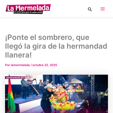
Ir
Buscar
al
Main
contenido
Men
¡Ponte el sombrero, que
llegó la gira de la hermandad
llanera!
Por
lamermelada
/
octubre 22, 2025