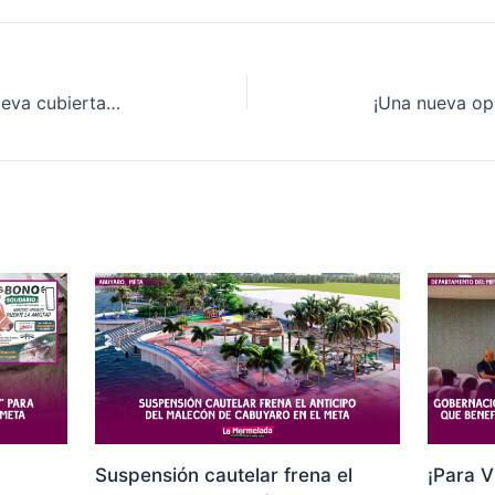
Parque Los Fundadores tendrá nueva cubierta y mejoras en su zona de comidas como parte de la estrategia turística de la ciudad
Suspensión cautelar frena el
¡Para V