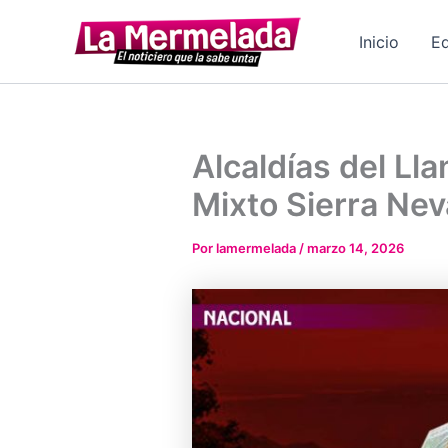
Ir
al
Inicio
Ed
contenido
Alcaldías del Ll
Mixto Sierra Ne
Por
lamermelada
/
marzo 14, 2026