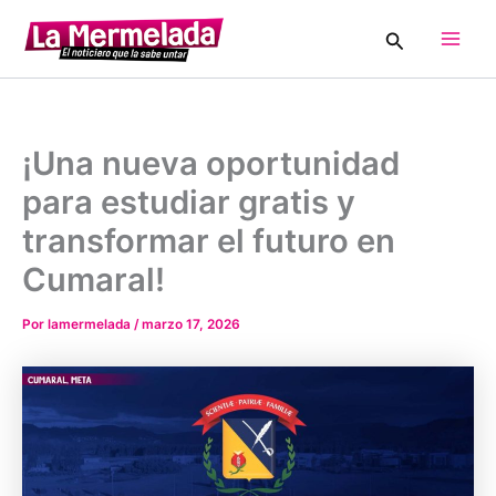
Ir
Buscar
al
Main
contenido
Men
¡Una nueva oportunidad
para estudiar gratis y
transformar el futuro en
Cumaral!
Por
lamermelada
/
marzo 17, 2026