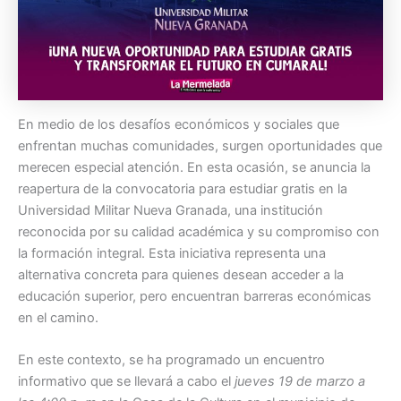
En medio de los desafíos económicos y sociales que
enfrentan muchas comunidades, surgen oportunidades que
merecen especial atención. En esta ocasión, se anuncia la
reapertura de la convocatoria para estudiar gratis en la
Universidad Militar Nueva Granada, una institución
reconocida por su calidad académica y su compromiso con
la formación integral. Esta iniciativa representa una
alternativa concreta para quienes desean acceder a la
educación superior, pero encuentran barreras económicas
en el camino.
En este contexto, se ha programado un encuentro
informativo que se llevará a cabo el
jueves 19 de marzo a