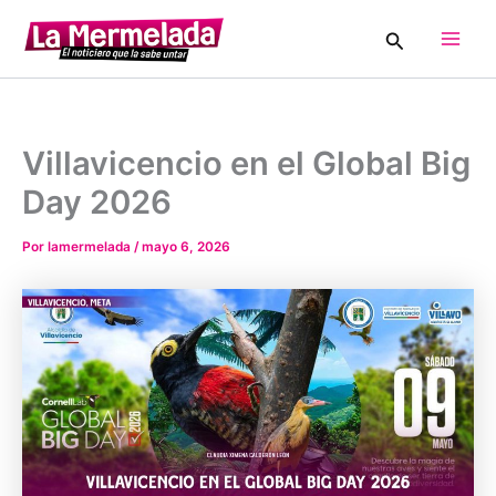
Ir
Buscar
al
Main
contenido
Men
Villavicencio en el Global Big
Day 2026
Por
lamermelada
/
mayo 6, 2026