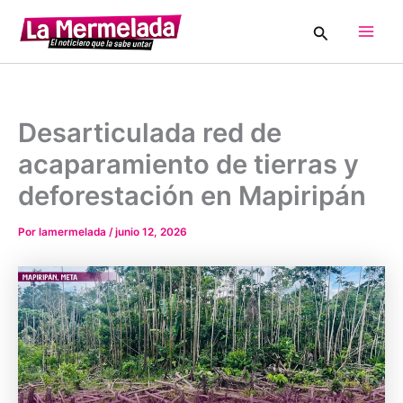
Ir
Buscar
al
Main
contenido
Men
Desarticulada red de
acaparamiento de tierras y
deforestación en Mapiripán
Por
lamermelada
/
junio 12, 2026