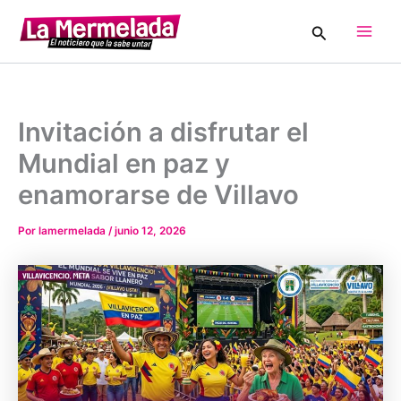
Ir
Buscar
al
Main
contenido
Men
Invitación a disfrutar el
Mundial en paz y
enamorarse de Villavo
Por
lamermelada
/
junio 12, 2026