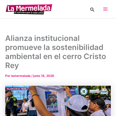
Ir
Buscar
al
Main
contenido
Men
Alianza institucional
promueve la sostenibilidad
ambiental en el cerro Cristo
Rey
Por
lamermelada
/
junio 18, 2026