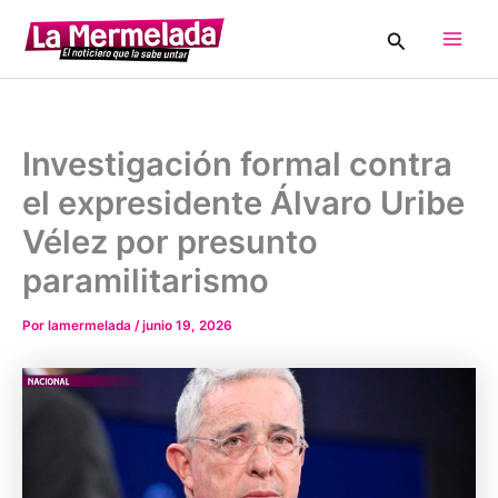
Ir
Buscar
al
Main
contenido
Men
Investigación formal contra
el expresidente Álvaro Uribe
Vélez por presunto
paramilitarismo
Por
lamermelada
/
junio 19, 2026