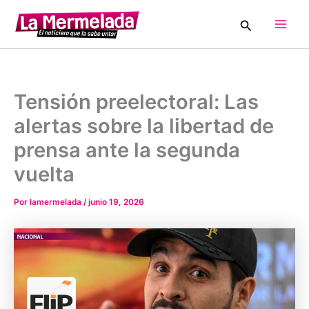
Ir
Buscar
al
Main
contenido
Men
Tensión preelectoral: Las
alertas sobre la libertad de
prensa ante la segunda
vuelta
Por
lamermelada
/
junio 19, 2026